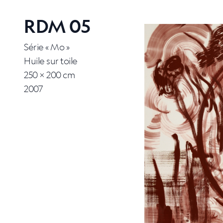
RDM 05
Série « Mo »
Huile sur toile
250 × 200 cm
2007